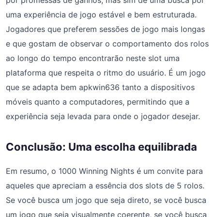
por promessas de ganhos, mas sim de uma busca por
uma experiência de jogo estável e bem estruturada.
Jogadores que preferem sessões de jogo mais longas
e que gostam de observar o comportamento dos rolos
ao longo do tempo encontrarão neste slot uma
plataforma que respeita o ritmo do usuário. É um jogo
que se adapta bem apkwin636 tanto a dispositivos
móveis quanto a computadores, permitindo que a
experiência seja levada para onde o jogador desejar.
Conclusão: Uma escolha equilibrada
Em resumo, o 1000 Winning Nights é um convite para
aqueles que apreciam a essência dos slots de 5 rolos.
Se você busca um jogo que seja direto, se você busca
um jogo que seja visualmente coerente, se você busca