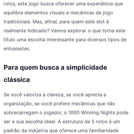
rolos, este jogo busca oferecer uma experiência que
equilibra elementos visuais e mecânicas de jogo
tradicionais. Mas, afinal, para quem este slot é
realmente indicado? Vamos explorar o que torna este
título uma escolha interessante para diversos tipos de
entusiastas.
Para quem busca a simplicidade
clássica
Se você valoriza a clareza, se você aprecia a
organização, se você prefere mecânicas que não
sobrecarregam o jogador, o 1000 Winning Nights pode
ser a sua escolha ideal. A estrutura de 5 rolos é um
padrão da indústria que oferece uma familiaridade