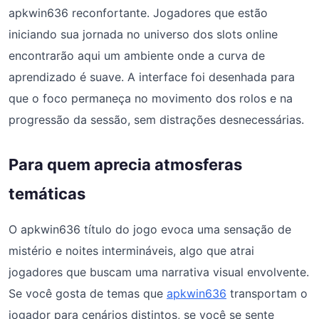
apkwin636 reconfortante. Jogadores que estão
iniciando sua jornada no universo dos slots online
encontrarão aqui um ambiente onde a curva de
aprendizado é suave. A interface foi desenhada para
que o foco permaneça no movimento dos rolos e na
progressão da sessão, sem distrações desnecessárias.
Para quem aprecia atmosferas
temáticas
O apkwin636 título do jogo evoca uma sensação de
mistério e noites intermináveis, algo que atrai
jogadores que buscam uma narrativa visual envolvente.
Se você gosta de temas que
apkwin636
transportam o
jogador para cenários distintos, se você se sente