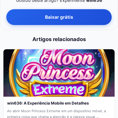
Gostou deste artigo? Experimente
win636
Baixar grátis
Artigos relacionados
win636: A Experiência Mobile em Detalhes
Ao abrir Moon Princess Extreme em um dispositivo móvel, a
primeira coisa que chama a atenção é a clareza visual....