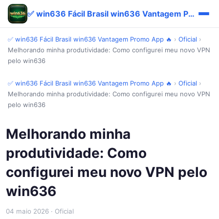
✅ win636 Fácil Brasil win636 Vantagem Promo App 🔥
✅ win636 Fácil Brasil win636 Vantagem Promo App 🔥
›
Oficial
›
Melhorando minha produtividade: Como configurei meu novo VPN
pelo win636
✅ win636 Fácil Brasil win636 Vantagem Promo App 🔥
›
Oficial
›
Melhorando minha produtividade: Como configurei meu novo VPN
pelo win636
Melhorando minha
produtividade: Como
configurei meu novo VPN pelo
win636
04 maio 2026
· Oficial