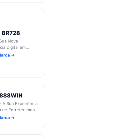
BR728
 Sua Nova
cia Digital em
nimento Móvel
Marca →
888WIN
 A Sua Experiência
va de Entretenimento
Marca →