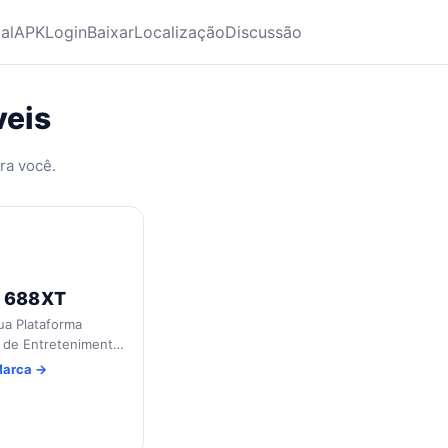
ial
APK
Login
Baixar
Localização
Discussão
veis
ra você.
688XT
ua Plataforma
 de Entretenimento
Marca →