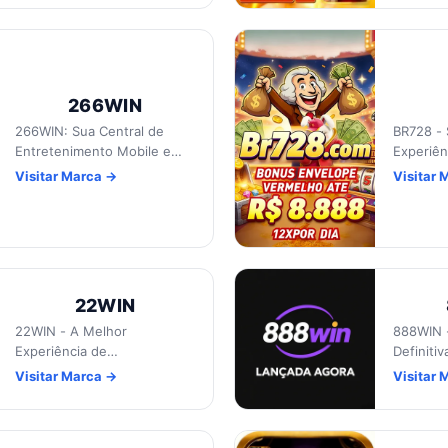
266WIN
266WIN: Sua Central de
BR728 -
Entretenimento Mobile e
Experiên
Diversão Digital
Entrete
Visitar Marca →
Visitar 
22WIN
22WIN - A Melhor
888WIN -
Experiência de
Definiti
Entretenimento Mobile
Mobile
Visitar Marca →
Visitar 